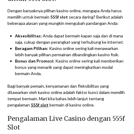
Dengan banyaknya pilihan kasino online, mengapa Anda harus
memilih untuk bermain
555f slot
secara daring? Berikut adalah
beberapa alasan yang mungkin mengubah pandangan Anda:
Aksesibilitas:
Anda dapat bermain kapan saja dan di mana
saja, cukup dengan perangkat yang terhubung ke internet.
Beragam Pilihan:
Kasino online sering kali menawarkan
lebih banyak pilihan permainan dibandingkan kasino fisik.
Bonus dan Promosi:
Kasino online sering kali memberikan
bonus yang menarik yang dapat meningkatkan modal
bermain Anda.
Bagi banyak pemain, kenyamanan dan fleksibilitas yang
ditawarkan oleh kasino online adalah faktor kunci dalam memilih
tempat bermain. Mari kita bahas lebih lanjut tentang
pengalaman
555f slot
bermain di kasino online.
Pengalaman Live Casino dengan 555f
Slot