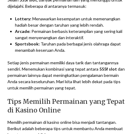
dijelajahi. Beberapa di antaranya termasuk:
Lottery:
Menawarkan kesempatan untuk memenangkan
hadiah besar dengan taruhan yang lebih rendah.
Arcade:
Permainan berbasis keterampilan yang sering kali
sangat menyenangkan dan interaktif.
Sportsbook:
Taruhan pada berbagai jenis olahraga dapat
menambah keseruan Anda.
Setiap jenis permainan memiliki daya tarik dan tantangannya
sendiri. Menemukan kombinasi yang tepat antara
555f slot
dan
permainan lainnya dapat meningkatkan pengalaman bermain
Anda secara keseluruhan. Mari kita lihat lebih dekat pada tips
untuk memilih permainan yang tepat.
Tips Memilih Permainan yang Tepat
di Kasino Online
Memilih permainan di kasino online bisa menjadi tantangan.
Berikut adalah beberapa tips untuk membantu Anda membuat