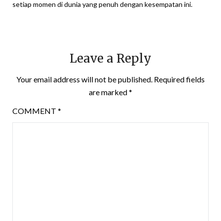
setiap momen di dunia yang penuh dengan kesempatan ini.
Leave a Reply
Your email address will not be published.
Required fields
are marked
*
COMMENT
*