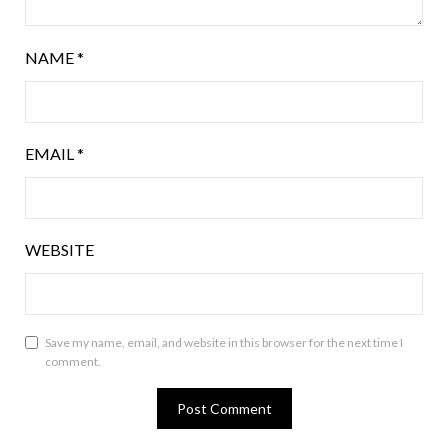
NAME
*
EMAIL
*
WEBSITE
Save my name, email, and website in this browser for the next time I
comment.