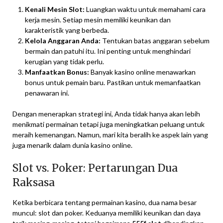
Kenali Mesin Slot:
Luangkan waktu untuk memahami cara
kerja mesin. Setiap mesin memiliki keunikan dan
karakteristik yang berbeda.
Kelola Anggaran Anda:
Tentukan batas anggaran sebelum
bermain dan patuhi itu. Ini penting untuk menghindari
kerugian yang tidak perlu.
Manfaatkan Bonus:
Banyak kasino online menawarkan
bonus untuk pemain baru. Pastikan untuk memanfaatkan
penawaran ini.
Dengan menerapkan strategi ini, Anda tidak hanya akan lebih
menikmati permainan tetapi juga meningkatkan peluang untuk
meraih kemenangan. Namun, mari kita beralih ke aspek lain yang
juga menarik dalam dunia kasino online.
Slot vs. Poker: Pertarungan Dua
Raksasa
Ketika berbicara tentang permainan kasino, dua nama besar
muncul: slot dan poker. Keduanya memiliki keunikan dan daya