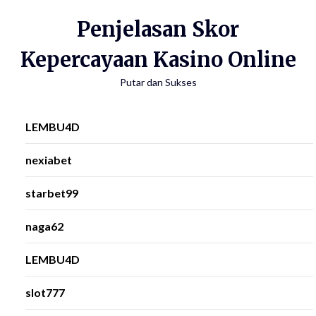
Skip
Penjelasan Skor
to
content
Kepercayaan Kasino Online
Putar dan Sukses
LEMBU4D
nexiabet
starbet99
naga62
LEMBU4D
slot777