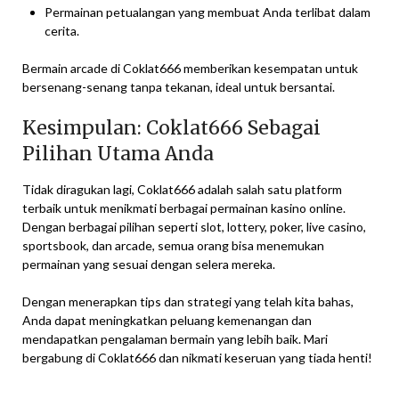
Permainan petualangan yang membuat Anda terlibat dalam
cerita.
Bermain arcade di Coklat666 memberikan kesempatan untuk
bersenang-senang tanpa tekanan, ideal untuk bersantai.
Kesimpulan: Coklat666 Sebagai
Pilihan Utama Anda
Tidak diragukan lagi, Coklat666 adalah salah satu platform
terbaik untuk menikmati berbagai permainan kasino online.
Dengan berbagai pilihan seperti slot, lottery, poker, live casino,
sportsbook, dan arcade, semua orang bisa menemukan
permainan yang sesuai dengan selera mereka.
Dengan menerapkan tips dan strategi yang telah kita bahas,
Anda dapat meningkatkan peluang kemenangan dan
mendapatkan pengalaman bermain yang lebih baik. Mari
bergabung di Coklat666 dan nikmati keseruan yang tiada henti!