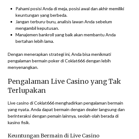
Pahami posisi Anda di meja, posisi awal dan akhir memiliki
keuntungan yang berbeda.
Jangan terburu-buru, analisis lawan Anda sebelum
mengambil keputusan.
Manajemen bankroll yang baik akan membantu Anda
bertahan lebih lama.
Dengan menerapkan strategi ini, Anda bisa menikmati
pengalaman bermain poker di Coklat666 dengan lebih
menyenangkan.
Pengalaman Live Casino yang Tak
Terlupakan
Live casino di Coklat666 menghadirkan pengalaman bermain
yang nyata. Anda dapat bermain dengan dealer langsung dan
berinteraksi dengan pemain lainnya, seolah-olah berada di
kasino fisik.
Keuntungan Bermain di Live Casino