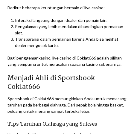
Berikut beberapa keuntungan bermain di live casino:
Interaksi langsung dengan dealer dan pemain lain.
Pengalaman yang lebih mendalam dibandingkan permainan
slot.
Transparansi dalam permainan karena Anda bisa melihat
dealer mengocok kartu.
Bagi penggemar kasino, live casino di Coklat666 adalah pilihan
yang sempurna untuk merasakan suasana kasino sebenarnya.
Menjadi Ahli di Sportsbook
Coklat666
Sportsbook di Coklat666 memungkinkan Anda untuk memasang
taruhan pada berbagai olahraga. Dari sepak bola hingga basket,
peluang untuk menang sangat terbuka lebar.
Tips Taruhan Olahraga yang Sukses